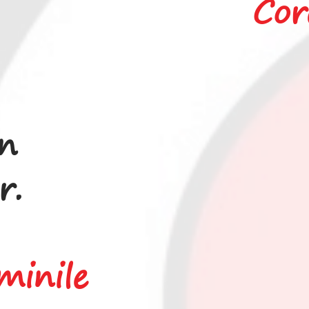
Cor
n
r.
minile