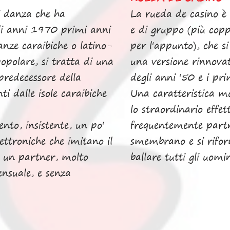
i danza che ha
La rueda de casino è 
gli anni 1970 primi anni
e di gruppo (più copp
nze caraibiche o latino-
per l'appunto), che si
polare, si tratta di una
una versione rinnovata
predecessore della
degli anni '50 e i pri
i dalle isole caraibiche
Una caratteristica mo
lo straordinario effet
nto, insistente, un po'
frequentemente partn
lettroniche che imitano il
smembrano e si riform
a un partner, molto
ballare tutti gli uomi
nsuale, e senza