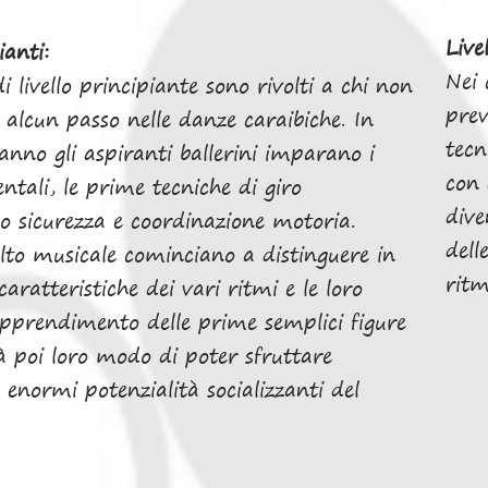
Live
ianti:
Nei 
di livello principiante sono rivolti a chi non
prev
alcun passo nelle danze caraibiche. In
tecn
nno gli aspiranti ballerini imparano i
con 
tali, le prime tecniche di giro
dive
 sicurezza e coordinazione motoria.
dell
olto musicale cominciano a distinguere in
ritm
aratteristiche dei vari ritmi e le loro
'apprendimento delle prime semplici figure
à poi loro modo di poter sfruttare
enormi potenzialità socializzanti del